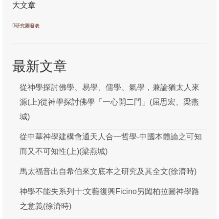
通識系列1: 聖經—歷史—真理的「三位一
大文章
體」
研究團發表
通識系列2: 從本色化到處境化尋真理
研究團發表
最新文章
編輯室
從神學探討佛學、易學、儒學、氣學，兼論猶太人來
石衡潭
源(上)從神學探討佛學「一心開二門」(屈思宏、梁燕
吳梓明
城)
吳瑞龍
從中華神學建構會通天人合一哲學-中國本體論之可知
而又不可知性(上)(梁燕城)
周漢燊
馬太福音出自希伯來文底本之研究及其全文(徐濟時)
屈思宏
神學不能失系列十:文藝復興Ficino另闖柏拉圖神學路
徐濟時
之意義(徐濟時)
梁燕城