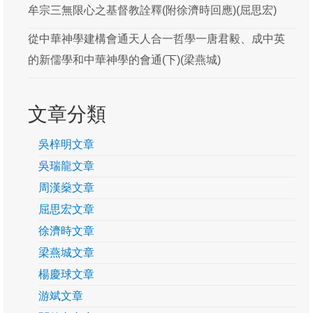
牟宗三無限心之基督教詮釋(附徐濟時回應)(屈思宏)
游斌
從中華神學建構會通天人合一哲學一唐君毅、成中英
黃保羅
的新儒學和中華神學的會通(下)(梁燕城)
楊慶球
文章分類
葛牧之
韓思藝
吳梓明文章
關啟文
吳瑞龍文章
周漢燊文章
客席研究貢獻
屈思宏文章
易際漲
徐濟時文章
徐樹荃
梁燕城文章
楊慶球文章
馮耀榮
游斌文章
研究季報