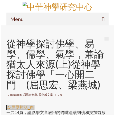
Menu
主頁
從神學探討佛學、易
項目簡介
學、儒學、氣學，兼論
導論
猶太人來源(上)從神學
定位
探討佛學「一心開二
研究範圍
門」(屈思宏、梁燕城)
操守及投稿
posted in:
屈思宏文章
,
梁燕城文章
|
0
徽標
呈獻您中華神學(通識版)
2.-屈梁對話_白
一共14頁，請點擊文章底部的箭嘴繼續閱讀和按加號放