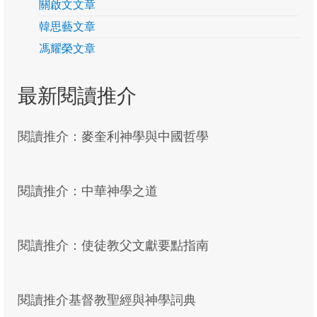
關啟文文章
季報24
韓思藝文章
馮耀榮文章
季報23
季報22
最新閱讀推介
季報21
閱讀推介：麥奎利神學與中國哲學
季報20
季報19
閱讀推介：中華神學之道
季報18
季報17
閱讀推介：使徒教父文獻要點指南
季報16
季報15
閱讀推介基督教聖經與神學詞典
季報14