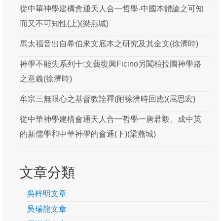
從中華神學建構會通天人合一哲學-中國本體論之可知
吳梓明
而又不可知性(上)(梁燕城)
吳瑞龍
馬太福音出自希伯來文底本之研究及其全文(徐濟時)
周漢燊
神學不能失系列十:文藝復興Ficino另闖柏拉圖神學路
屈思宏
之意義(徐濟時)
徐濟時
牟宗三無限心之基督教詮釋(附徐濟時回應)(屈思宏)
梁燕城
從中華神學建構會通天人合一哲學一唐君毅、成中英
游斌
的新儒學和中華神學的會通(下)(梁燕城)
黃保羅
文章分類
楊慶球
葛牧之
吳梓明文章
吳瑞龍文章
韓思藝