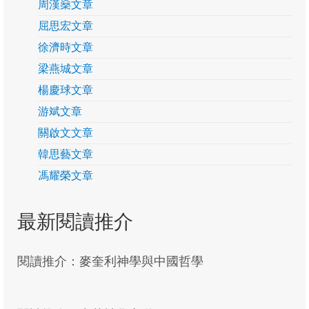
周漢燊文章
關啟文
屈思宏文章
客席研究貢獻
徐濟時文章
梁燕城文章
易際漲
楊慶球文章
徐樹荃
游斌文章
馮耀榮
關啟文文章
韓思藝文章
研究季報
馮耀榮文章
季報24
季報23
最新閱讀推介
季報22
閱讀推介：麥奎利神學與中國哲學
季報21
季報20