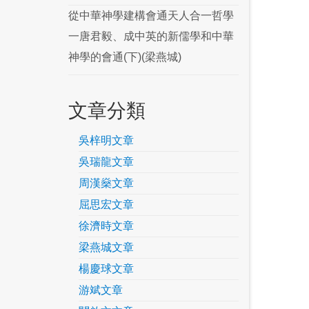
從中華神學建構會通天人合一哲學
一唐君毅、成中英的新儒學和中華
神學的會通(下)(梁燕城)
文章分類
吳梓明文章
吳瑞龍文章
周漢燊文章
屈思宏文章
徐濟時文章
梁燕城文章
楊慶球文章
游斌文章