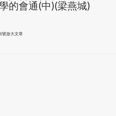
的會通(中)(梁燕城)
加號放大文章