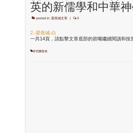
英的新儒學和中華神學
posted in:
梁燕城文章
|
0
2.-梁燕城-白
一共14頁，請點擊文章底部的箭嘴繼續閱讀和按
研究團發表