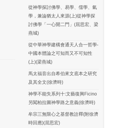
從神學探討佛學、易學、儒學、氣
學，兼論猶太人來源(上)從神學探
討佛學「一心開二門」(屈思宏、梁
燕城)
從中華神學建構會通天人合一哲學-
中國本體論之可知而又不可知性
(上)(梁燕城)
馬太福音出自希伯來文底本之研究
及其全文(徐濟時)
神學不能失系列十:文藝復興Ficino
另闖柏拉圖神學路之意義(徐濟時)
牟宗三無限心之基督教詮釋(附徐濟
時回應)(屈思宏)