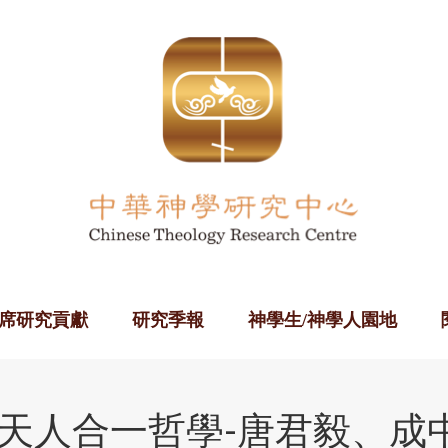
席研究貢獻
研究季報
神學生/神學人園地
天人合一哲學-唐君毅、成