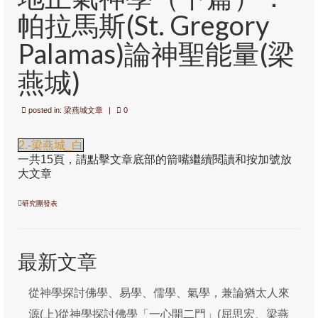
帕拉馬斯(St. Gregory
定位
Palamas)論神聖能量(梁
研究範圍
燕城)
操守及投稿
posted in:
梁燕城文章
|
0
徽標
呈獻您中華神學(通識版)
2.-梁燕城_白
一共15頁，請點擊文章底部的箭嘴繼續閱讀和按加號放
通識系列1: 聖經—歷史—真理的「三位一
大文章
體」
研究團發表
通識系列2: 從本色化到處境化尋真理
研究團發表
最新文章
編輯室
從神學探討佛學、易學、儒學、氣學，兼論猶太人來
石衡潭
源(上)從神學探討佛學「一心開二門」(屈思宏、梁燕