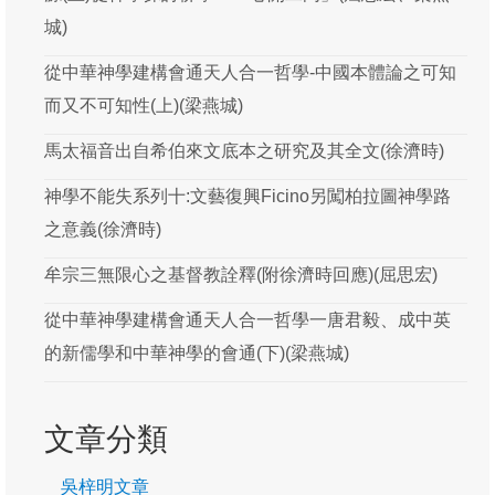
吳梓明
城)
吳瑞龍
從中華神學建構會通天人合一哲學-中國本體論之可知
而又不可知性(上)(梁燕城)
周漢燊
馬太福音出自希伯來文底本之研究及其全文(徐濟時)
屈思宏
神學不能失系列十:文藝復興Ficino另闖柏拉圖神學路
徐濟時
之意義(徐濟時)
梁燕城
牟宗三無限心之基督教詮釋(附徐濟時回應)(屈思宏)
游斌
從中華神學建構會通天人合一哲學一唐君毅、成中英
黃保羅
的新儒學和中華神學的會通(下)(梁燕城)
楊慶球
文章分類
葛牧之
韓思藝
吳梓明文章