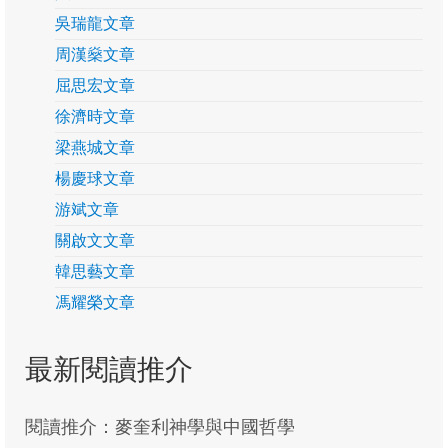
關啟文
吳瑞龍文章
周漢燊文章
客席研究貢獻
屈思宏文章
易際漲
徐濟時文章
徐樹荃
梁燕城文章
楊慶球文章
馮耀榮
游斌文章
研究季報
關啟文文章
季報24
韓思藝文章
馮耀榮文章
季報23
季報22
最新閱讀推介
季報21
閱讀推介：麥奎利神學與中國哲學
季報20