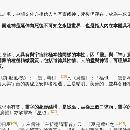
似之處，中國文化亦相信人具有靈或神，死後仍存在，成為神或
，而這神是延伸向死後不可知之永恆世界，也是指人內在本體具
之瞭解，
人具有與宇宙終極本體同樣的本性，因「靈」與「神」
隱藏的種種精微潛質，包括道德與性情。
人
的靈與神通，可理解
質。
[26]
《詩‧鄘風‧箋》：「靈，善也」
又《廣韻》：「福也。」靈是
指人與宇宙的奧秘之安排者相通，且是精明、美善的，並具各種
或求雨有關，
靈字的象形結構，是從巫，巫從三個口求雨，靈字
[27]
廣韻》亦解靈為「巫也」
。
[28]
[29]
神曰巫
。」左傳注「主祈禱請雨者」云：「巫是禱神之一
。