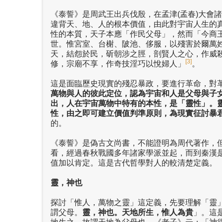
《泰誓》是周武王出兵伐殷，在孟津(孟春)大會
違背天、地、人的根本價值，由此對宇宙人生的
性的本質，天子本應「作民父母」，然而「今商
世。惟宮室、台榭、陂池、侈服，以殘害於爾萬
天，結怨於民，斫朝涉之脛，剖賢人之心，作威
[3]
修，宗廟不享，作奇技淫巧以悅婦人」
。
這是面臨歷史現實的殘忍暴政，要進行革命，對
萬物與人的彼此定位，認為宇宙和人是父母與子
出，人在宇宙萬物中特有的本性，是「靈性」。
性，由之即可建立價值判準原則，為現實征討暴
的。
《泰誓》是偽古文尚書，不能證明為周代著作，
看，經過春秋戰國多年諸家學派並起，而到秦漢
值加以肯定。這是古代哲學對人的較清楚定義。
靈，神也
探討「惟人，萬物之靈」這定義，先要理解「靈
謂父母。
靈，神也。天地所生，惟人為貴
」。這