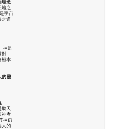
兩理念
天地之
是宇宙
展之道
」神是
囂對
終極本
人的靈
鬼
是助天
其神者
其神仍
指人的