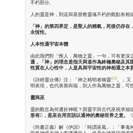
不朽部分。
人的靈是神，則這與基督教靈魂不朽的觀點有相
「神」的第四界定，是聖人的精氣，死後仍存在
永恆性。
人本性通宇宙本體
由此我們對「惟人，萬物之靈」一句，可有更深
通，「神」的理念是指天與道作為終極奧秘及其
性質在人心性中，人是具與宇宙性的神相通之本
[25]
《詩經靈台傳》注：「神之精明者稱靈
。」又
明表現，也代表善與福，則人作為萬物之靈，可
靈與巫
靈的觀念為何通於神呢？因靈字與古代巫祝求福
形有
𧨈
，是巫在用言語以通神的奧秘世界之意。
《
《尚書正義》解《伊訓》「時謂巫風」：「事鬼