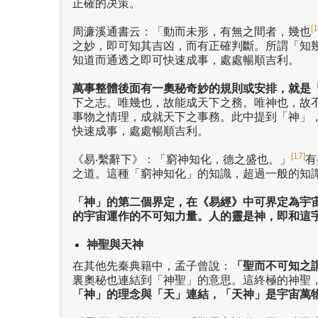
正確的决策。
[1
周濂溪通書云：「動而未形，有無之間者，幾也
之妙，即可知其吉凶，而有正確判斷。所謂「知
知道而通透之即可快速成事，處處暢順吉利。
萬事整體後面有一奧秘奇妙的規則或安排，就是
下之志。唯幾也，故能成天下之務。唯神也，故
事物之情理，成就天下之事務。此中提到「神」
快速成事，處處暢順吉利。
[17]
《易‧繫辭下》：「窮神知化，德之盛也。」
有
之道。這種「窮神知化」的知識，超過一般的知
「神」的第二個界定，在《易經》中可界定為宇
的宇宙運作的不可知力量。人的靈是神，即和這
神聖與天神
在其他先秦典籍中，孟子曾說：
「聖而不可知之
裏奧秘也連結到「神聖」的意思。這終極的神聖
「神」的理念與「天」連結，「天神」是宇宙萬