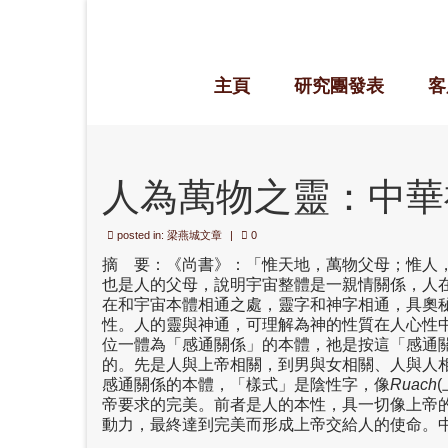
主頁
研究團發表
客
人為萬物之靈：中華
posted in:
梁燕城文章
|
0
摘 要：《尚書》：「惟天地，萬物父母；惟人
也是人的父母，說明宇宙整體是一親情關係，人
在和宇宙本體相通之處，靈字和神字相通，具奧
性。人的靈與神通，可理解為神的性質在人心性
位一體為「感通關係」的本體，祂是按這「感通
的。先是人與上帝相關，到男與女相關、人與人
感通關係的本體，「樣式」是陰性字，像
Ruach
帝要求的完美。前者是人的本性，具一切像上帝
動力，最終達到完美而形成上帝交給人的使命。