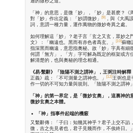
通的微秒之道。
「神」的意思，是微「妙」，「妙」是甚麽？《
[9]
對「妙」作出定義：「妙謂微妙」
，與《大禹
詞，意謂一種力量，運作萬物的微妙奇異之處。
如何理解這「妙」？老子言「玄之又玄，眾妙之
[10]
文》：「幽遠也。黑而有赤色者爲玄。」
蘇轍
指深黑而幽遠，意思指奧秘。故「妙」字具有細
何謂「無方」，「方」字可解為既定的框架或方
解清楚的，也與奧秘的理念相通。
《易
‧
繫辭》「陰陽不測之謂神」，王弼注時解釋
[12]
正義》疏：「不可測量之謂神也。」
王弼也是
作一切的不可知力量與規則。「陰陽不測之謂神
「神」的第一界定，是「微妙玄奧」，這裏神的
微妙玄奧之本體。
「神」指事件起端的機竅
又繫辭傳：「子曰：知幾其神乎？君子上交不諂
微，吉之先見者也，君子見幾而作，不俟終日。