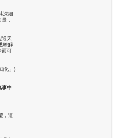
其深細
力量，
能通天
透瞭解
靜而可
知化」)
萬事中
聖，這
」