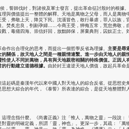
諸侯，誓師伐紂，對諸侯及軍士發言，提出革命征討殷紂的根據
真理與價值提出一整體的解釋。天地是萬物之父母，而人是萬物
王受，弗敬上天，降災下民。沈湎冒色，敢行暴虐，罪人以族，
姓。焚炙忠良，刳剔孕婦……今商王受，狎侮五常，荒怠弗敬，
殺戮，毒痡四海。崇信奸回，放黜師保，屏棄典刑，囚奴正士。
革命作出合理化的思考，而提出一個哲學反省為理據。
主要是尋
女的關係，故天地人之間是一種親情連繫。進一步由天地人的親
靈性使人不同於萬物，具有與天地親密相關的特殊價值。正因人
君的行動建立道德根據。
由於紂王違逆天地人價值，故起兵革命
但這起碼是秦漢年代以來中國人對天地人的綜合反省。從思想史
是思想大綜合的年代，《泰誓》所表達的綜合，是從天地整體對
」這理念指什麼。《尚書正義》注「惟人，萬物之靈」一段說：
是對靈的明確定義，所謂「靈，神也」。更深一步，其疏：「萬