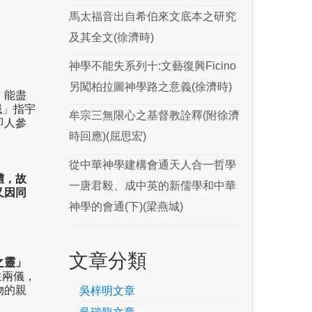
馬太福音出自希伯來文底本之研究
及其全文(徐濟時)
神學不能失系列十:文藝復興Ficino
另闖柏拉圖神學路之意義(徐濟時)
；能盡
誠」指宇
牟宗三無限心之基督教詮釋(附徐濟
即人參
時回應)(屈思宏)
。
從中華神學建構會通天人合一哲學
體，故
一唐君毅、成中英的新儒學和中華
又因同
。
神學的會通(下)(梁燕城)
文章分類
之靈」
生兩儀，
物的親
吳梓明文章