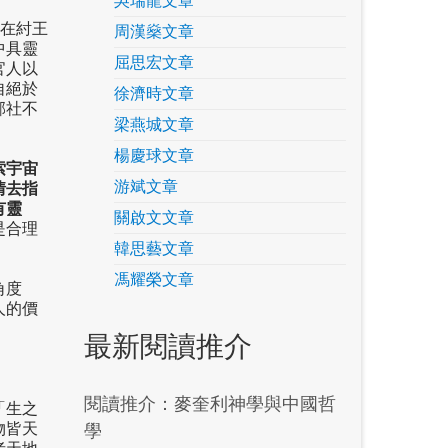
吳瑞龍文章
。在紂王
周漢燊文章
中具靈
屈思宏文章
官人以
自絕於
徐濟時文章
郊社不
梁燕城文章
楊慶球文章
索宇宙
游斌文章
情去指
有靈
關啟文文章
是合理
韓思藝文章
馮耀榮文章
角度
人的價
最新閱讀推介
閱讀推介：麥奎利神學與中國哲
「生之
學
物皆天