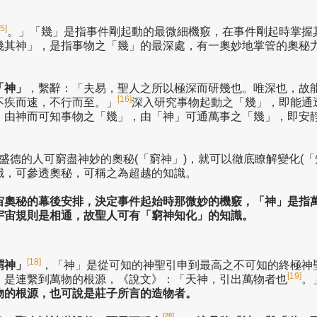
5]
。」「幾」是指事件剛起動的最微細機竅，在事件剛起時掌握
幾其神」，是指事物之「幾」的最深處，有一奧妙地掌管的奧秘
「神」
，繫辭：「夫易，聖人之所以極深而研幾也。唯深也，故
[16]
不疾而速，不行而至。」
深入研究事物起動之「幾」，即能通
，由神而可知事物之「幾」，由「神」可通萬事之「幾」，即安
盛德的人可窮盡神妙的奧秘(「窮神」)，就可以徹底瞭解變化(「
識，可參透奧秘，可稱之為超越的知識。
宙奧秘的幕後安排，決定事件起始時那微妙的機竅，「神」是指
宇宙規則是相通，故聖人可有「窮神知化」的知識。
[18]
謂神」
，「神」是從可知的神聖引申到最高之不可知的終極神
[19]
，是連繫到萬物的根源，《說文》：「天神，引出萬物者也
。
物的根源，也可說是莊子所言的造物者。
[20]