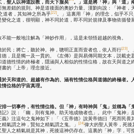
忒，
聖人以神道設教，而天下服矣
。」
這是將「神」與「道」
而無差錯的規則。神是道後面的奧妙力量。漢劉向說：「神者，
[22]
之道者，其知神之所為乎
。」這裏用「神」的理念，似乎不只
是變化之道，很明顯，神不同於道，即不同於規律及事物依循發
故不能一般地注解為「神妙作用」，這是未領悟超越的視角。
[23]
聽於民；將亡，聽於神。神，聰明正直而壹者也，依人而行
。
道德，且是獨一及一貫的。《左傳》是與易傳同期文本，説載史
和道德性情的終極者，隱涵與人相似的性情位格，故在天與道之
經書的「上帝」理念接近。
通於天和道的、超越有作為的、涵有性情位格與道德的終極者。
性情位格的宇宙真理。
安排一切事件，有性情位格。但「神」有時神與「鬼」並稱為「
樂記》説：「幽，則有鬼神。助天地成物者也」。此中「鬼神」
正義》注這句之鬼神如下：「《五帝德》說黃帝德曰『死而民畏
[24]
之精氣謂之神，賢知之精氣謂之鬼。」
偉大的聖人黃帝，死後
又聖人之精氣就是其神，死後這神仍存在。這裏的「神」字，可