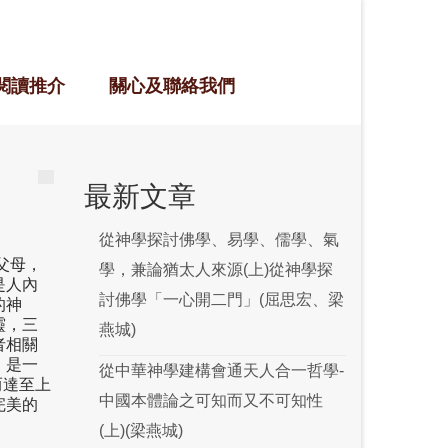
閱讀推介
關心及聯絡我們
最新文章
從神學探討佛學、易學、儒學、氣
父母，
學，兼論猶太人來源(上)從神學探
是人內
討佛學「一心開二門」(屈思宏、梁
的神
靈，三
燕城)
者相關
身，是一
從中華神學建構會通天人合一哲學-
而達至上
中國本體論之可知而又不可知性
完美的
(上)(梁燕城)