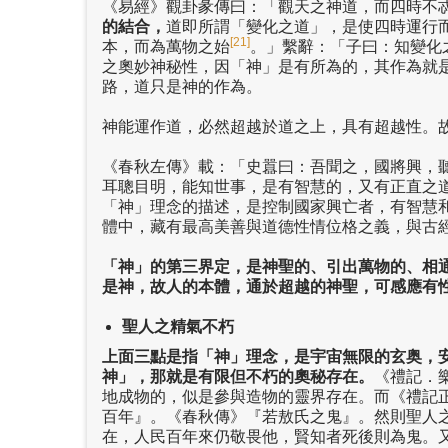
《易經》觀卦彖傳曰：「觀天之神道，而四時不
的結合，
道即所謂「變化之道」，是使四時運行
[21]
本，而為萬物之始
。」繫辭：「子曰：知變化
之奧妙神秘性，因「神」是有所為的，其作為就
路，道只是神的作為。
神能運作道，必然超越於道之上，具有超越性。
《春秋左傳》載：「史囂曰：吾聞之，國將興，
耳聰目明，能知世事，是有智慧的，又有正直之
「神」理念的描述，是控制國家興亡者，有智慧
體中，藏有最高美善與道德性情位格之義，與古
「神」的第三界定，是神聖的、引出萬物的、相
是神，故人的本體，通於超越的神聖，可感應有
聖人之精氣不朽
上面三點是指「神」理念，是宇宙無限的玄奥，
神」，那就是有限但不朽的奧秘存在。
《禮記．
地成物的，似是參與造物的靈界存在。而《禮記
百年』。《春秋傳》『若敖氏之鬼』。然則聖人
在，人民百年來仍敬畏他，賢知者死後則為鬼。