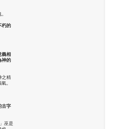
鬼。
不朽的
意義相
為神的
神之精
福氣。
的古字
」巫是