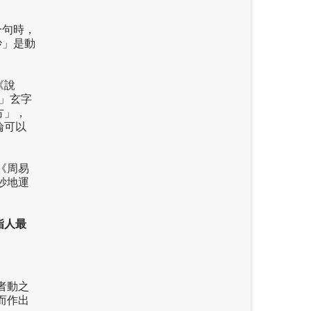
一句時，
妙」是動
《說
」玄字
方」，
論可以
《周易
妙地運
指人最
者動之
而作出