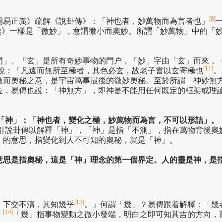
[8]
周易正義》疏解《說卦傳》：「神也者，妙萬物而為言者也」
謨》一樣是「微妙」，意謂微小而奧妙。所謂「妙萬物」中的「
門」。「玄」是所有奇妙事物的門户，「妙」字由「玄」而來，
[11]
說：「凡遠而無所至極者，其色必玄，故老子嘗以玄寄極也
。
微而奧秘之意，是宇宙萬事最後的微妙奧秘。至於所謂「神妙無
位，易傳也說：「神無方」，即神是不能用任何既定的框架或理
「神」：「神也者，變化之極，妙萬物而為言，不可以形詰」。
引說卦傳以解釋「神」，「神」是指「不測」，指在萬物背後奧
」的意思，指變化到人不可知的奧秘，就是「神」。
意思是指奧秘，這是「神」理念的第一個界定。人的靈是神，是
[13]
，下交不瀆，其知幾乎
。」何謂「幾」？易傳跟着解釋：「幾
[14]
」
「幾」指事物變動之微小發端，明白之即可知其吉的方向，