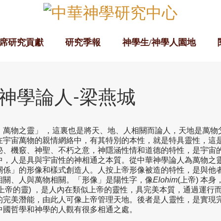
席研究貢獻
研究季報
神學生/神學人園地
神學論人-梁燕城
，萬物之靈」 ，這裏也是將天、地、人相關而論人，天地是萬物
在宇宙萬物的親情網絡中，有其特別的本性，就是特具靈性，這
秘、機竅、神聖、不朽之意，神隱涵性情和道德的特性，是宇宙
中，人是具與宇宙性的神相通之本質。從中華神學論人為萬物之
關係」的形像和樣式創造人。人按上帝形像被造的特性，是與他
相關、人與萬物相關。「形像」是陽性字，像
Elohim
(上帝) 本
(上帝的靈) ，是人內在類似上帝的靈性，具完美本質，通過運行
的完美潛能，由此人可像上帝管理天地。後者是人靈性，是實現
中國哲學和神學的人觀有很多相通之處。