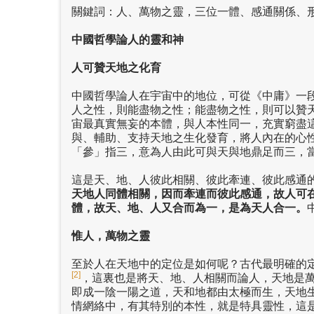
關鍵詞：人、萬物之靈，三位一體、感通關係、
中國哲學論人的靈和神
人可贊天地之化育
中國哲學論人在宇宙中的地位，可從《中庸》一
人之性，則能盡物之性；能盡物之性，則可以贊
宙最真實無妄的本體，與人本性同一，充實窮盡
與、輔助、支持天地之生化發育，將人內在的心
「參」指三，意為人由此可與天與地鼎足而三，
這是天、地、人彼此相關、彼此牽連、彼此感通
天地人同體相關，因而牽連而彼此感通，故人可
體，故天、地、人又合而為一，是為天人合一。
惟人，萬物之靈
至於人在天地中的定位是如何呢？古代最明確的
[2]
，這裏也是將天、地、人相關而論人，天地是
即成一陰一陽之道，天和地都由太極而生，天地
情網絡中，有其特別的本性，就是特具靈性，這