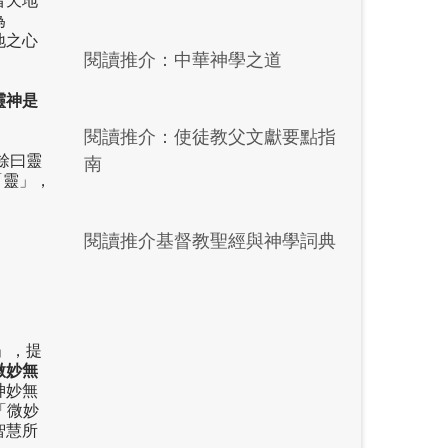
者天地
為
地之心
閱讀推介：中華神學之道
靈神是
閱讀推介：使徒教父文獻要點指
餘曰靈
南
「靈」，
閱讀推介基督教聖經與神學詞典
」，提
微妙無
神妙無
「微妙
智慧所