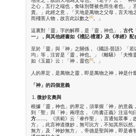
地生之，故謂天地為父母也。《老子》云：「神
之心，五行之端也，食味別聲被色而生者也。」
貴。」此經之意，「天地是萬物之父母，言天地
[4]
而殘害人物，故言此以數之
。」
這裏對「靈」字的解釋，是「靈，神也」，
古代
一」，與其他經書如《禮記
‧
禮運》及《孝經》配
至於「靈」與「神」之關係，《國語‧晉語》「
均」等，注皆是「靈，神也。」《離騷》「夫惟
[6]
如《玉篇》云：「神，靈也
。」
人的界定，是萬物之靈，即是萬物之神，神是什
「神」的四個意義
微妙玄奧與
根據「靈，神也」的界定，須掌握「神」的意義
到「聖」與「神」兩理念，《尚書正義》注這句
方
……。《洪範》云「睿作聖」，言通知眾事，
方」，此言神道微妙，無可比方，不知其所以然
無方」及「神妙無方」，帝德是聖與神，即是睿