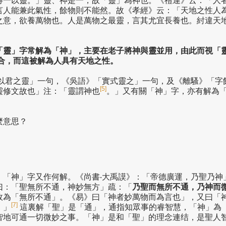
得一以靈。」靈、神是一，故「靈」為神也。《禮運》云：「人
言人能兼此氣性，餘物則不能然。故《孝經》云：「天地之性人
之意，欲養萬物也。人是萬物之最靈，言其尤宜長養也。紂違天
「靈」字常解為「神」，主要在老子將神與靈並用，由此而視「
合，而這被解為人具有天地之性。
若以君之靈」一句，《吳語》「實式靈之」一句，及《離騷》「字
[5]
靈修文故也」注：「靈謂神也
。」又有關「神」字，亦有解為
麼意思？
，「神」字又作何解。《尚書‧大禹謨》：「帝德廣運，乃聖乃神
曰：「聖無所不通，神妙無方」疏：「
乃聖而無所不通，乃神而
故為「無所不通」。《易》曰「神者妙萬物而為言也」，又曰「
[7]
。」
這裏解「聖」是「通」，通指知眾事的睿智慧，「神」為
智地可通一切微妙之事。「神」是和「聖」的理念連结，是聖人