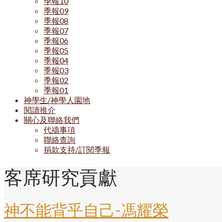
季報10
季報09
季報08
季報07
季報06
季報05
季報04
季報03
季報02
季報01
神學生/神學人園地
閱讀推介
關心及聯絡我們
代禱事項
聯絡查詢
捐款支持/訂閱季報
客席研究貢獻
神不能背乎自己-馮耀榮