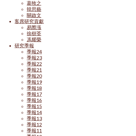
葛牧之
韓思藝
關啟文
客席研究貢獻
易際漲
徐樹荃
馮耀榮
研究季報
季報24
季報23
季報22
季報21
季報20
季報19
季報18
季報17
季報16
季報15
季報14
季報13
季報12
季報11