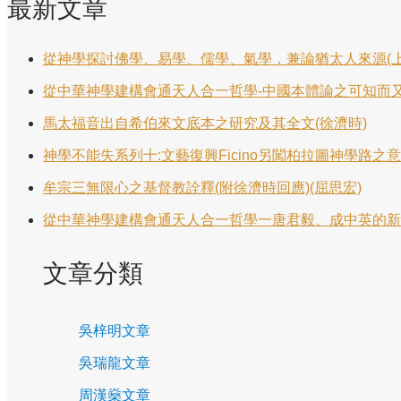
最新文章
從神學探討佛學、易學、儒學、氣學，兼論猶太人來源(上
從中華神學建構會通天人合一哲學-中國本體論之可知而又不
馬太福音出自希伯來文底本之研究及其全文(徐濟時)
神學不能失系列十:文藝復興Ficino另闖柏拉圖神學路之意
牟宗三無限心之基督教詮釋(附徐濟時回應)(屈思宏)
從中華神學建構會通天人合一哲學一唐君毅、成中英的新儒
文章分類
吳梓明文章
吳瑞龍文章
周漢燊文章