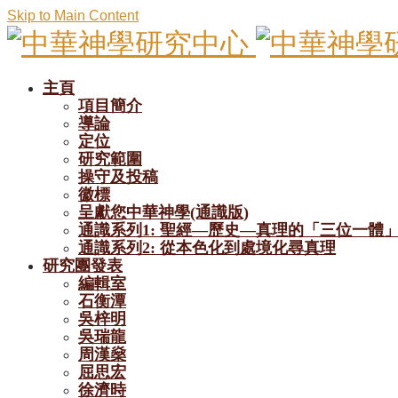
Skip to Main Content
主頁
項目簡介
導論
定位
研究範圍
操守及投稿
徽標
呈獻您中華神學(通識版)
通識系列1: 聖經—歷史—真理的「三位一體
通識系列2: 從本色化到處境化尋真理
研究團發表
編輯室
石衡潭
吳梓明
吳瑞龍
周漢燊
屈思宏
徐濟時