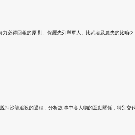
理解為付出努力必得回報的原 則。保羅先列舉軍人、比武者及農夫的比喻(2
逃脫押沙龍追殺的過程，分析故 事中各人物的亙動關係，特別