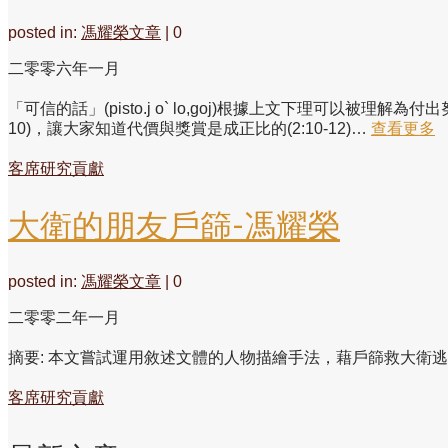
posted in:
馮耀榮文章
|
0
二零零六年一月
「可信的話」(pisto.j o` lo,goj)根據上文下理可以被
10)，讓大家知道代價與獎賞是成正比的(2:10-12)…
查看更多
客席研究貢獻
大衛的朋友戶篩-馮耀榮
posted in:
馮耀榮文章
|
0
二零零二年一月
摘要: 本文嘗試運用敘述文體的人物描繪手法，藉戶篩救大衛
客席研究貢獻