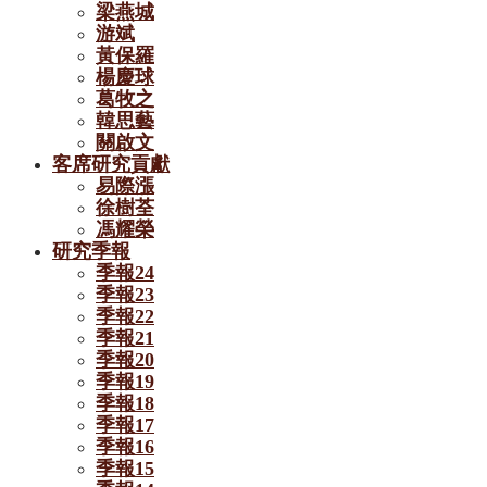
梁燕城
游斌
黃保羅
楊慶球
葛牧之
韓思藝
關啟文
客席研究貢獻
易際漲
徐樹荃
馮耀榮
研究季報
季報24
季報23
季報22
季報21
季報20
季報19
季報18
季報17
季報16
季報15