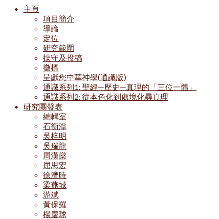
主頁
項目簡介
導論
定位
研究範圍
操守及投稿
徽標
呈獻您中華神學(通識版)
通識系列1: 聖經—歷史—真理的「三位一體」
通識系列2: 從本色化到處境化尋真理
研究團發表
編輯室
石衡潭
吳梓明
吳瑞龍
周漢燊
屈思宏
徐濟時
梁燕城
游斌
黃保羅
楊慶球