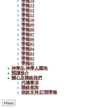
季報14
季報13
季報12
季報11
季報10
季報09
季報08
季報07
季報06
季報05
季報04
季報03
季報02
季報01
神學生/神學人園地
閱讀推介
關心及聯絡我們
代禱事項
聯絡查詢
捐款支持/訂閱季報
Menu