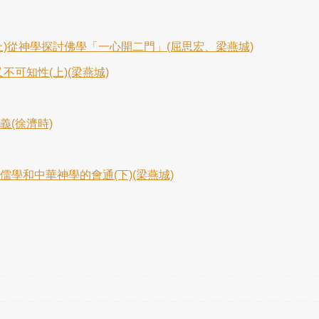
)從神學探討佛學「一心開二門」(屈思宏、梁燕城)
可知性(上)(梁燕城)
義(徐濟時)
學和中華神學的會通(下)(梁燕城)