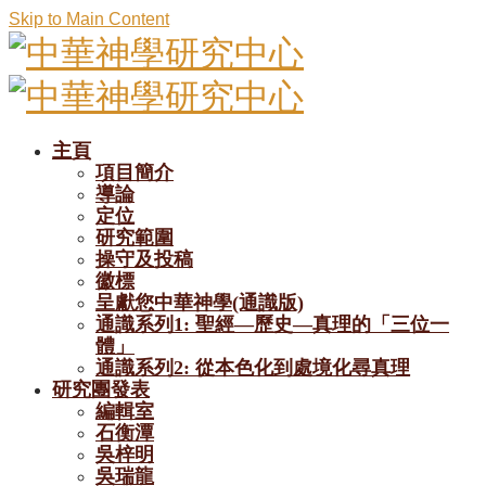
Skip to Main Content
主頁
項目簡介
導論
定位
研究範圍
操守及投稿
徽標
呈獻您中華神學(通識版)
通識系列1: 聖經—歷史—真理的「三位一
體」
通識系列2: 從本色化到處境化尋真理
研究團發表
編輯室
石衡潭
吳梓明
吳瑞龍