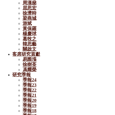
周漢燊
屈思宏
徐濟時
梁燕城
游斌
黃保羅
楊慶球
葛牧之
韓思藝
關啟文
客席研究貢獻
易際漲
徐樹荃
馮耀榮
研究季報
季報24
季報23
季報22
季報21
季報20
季報19
季報18