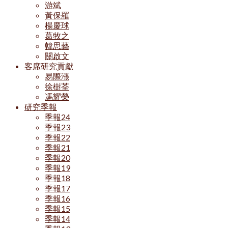
游斌
黃保羅
楊慶球
葛牧之
韓思藝
關啟文
客席研究貢獻
易際漲
徐樹荃
馮耀榮
研究季報
季報24
季報23
季報22
季報21
季報20
季報19
季報18
季報17
季報16
季報15
季報14