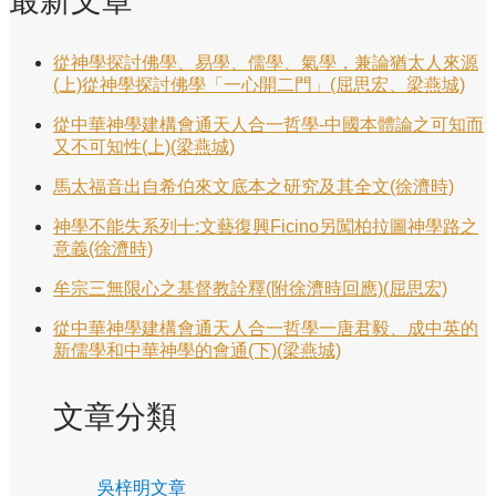
從神學探討佛學、易學、儒學、氣學，兼論猶太人來源
(上)從神學探討佛學「一心開二門」(屈思宏、梁燕城)
從中華神學建構會通天人合一哲學-中國本體論之可知而
又不可知性(上)(梁燕城)
馬太福音出自希伯來文底本之研究及其全文(徐濟時)
神學不能失系列十:文藝復興Ficino另闖柏拉圖神學路之
意義(徐濟時)
牟宗三無限心之基督教詮釋(附徐濟時回應)(屈思宏)
從中華神學建構會通天人合一哲學一唐君毅、成中英的
新儒學和中華神學的會通(下)(梁燕城)
文章分類
吳梓明文章