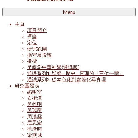
Menu
主頁
項目簡介
導論
定位
研究範圍
操守及投稿
徽標
呈獻您中華神學(通識版)
通識系列1: 聖經—歷史—真理的「三位一體」
通識系列2: 從本色化到處境化尋真理
研究團發表
編輯室
石衡潭
吳梓明
吳瑞龍
周漢燊
屈思宏
徐濟時
梁燕城