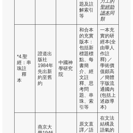
力工的
題及註
聖經助
解索引
讀本
同
等
類
和合本
一本充
的充實
實的研
版本：
經本(全
包括新
由華人
證道出
標題標
作註
*4.聖
版社
點、每
釋) ／
經：串
中國神
1984年
書簡
學術價
珠註
學研究
先出新
介、經
值頗高
釋
院
約至舊
文註
／簡體
本
約
釋、思
字版流
考問
通國內
題、串
(包括上
珠、索
述啟導
引等
本)
在文法
原文直
結構及
燕京大
譯／語
語氣的
學1946