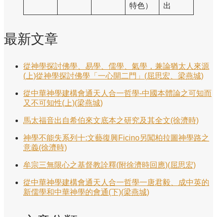
特色）
出
最新文章
從神學探討佛學、易學、儒學、氣學，兼論猶太人來源
(上)從神學探討佛學「一心開二門」(屈思宏、梁燕城)
從中華神學建構會通天人合一哲學-中國本體論之可知而
又不可知性(上)(梁燕城)
馬太福音出自希伯來文底本之研究及其全文(徐濟時)
神學不能失系列十:文藝復興Ficino另闖柏拉圖神學路之
意義(徐濟時)
牟宗三無限心之基督教詮釋(附徐濟時回應)(屈思宏)
從中華神學建構會通天人合一哲學一唐君毅、成中英的
新儒學和中華神學的會通(下)(梁燕城)