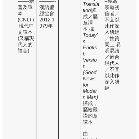
——-新
———-
–專為
Transla
普及譯
漢語聖
慕道初
tion
譯
本
經協會
信者／
成／屬
(CNLT)
2012 1
不宜以
意譯
現代中
979年
此作深
本 據
文譯本
入研經
Today’
(又稱現
／性質
s
代人的
同上 易
Englis
福音)
明易讀
h
／適合
Versio
現代人
n
／不宜
(Good
以此作
News
深入研
for
經
Moder
n Man)
譯成，
屬較嚴
謹的意
譯本
由