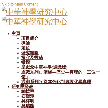
Skip to Main Content
主頁
項目簡介
導論
定位
研究範圍
操守及投稿
徽標
呈獻您中華神學(通識版)
通識系列1: 聖經—歷史—真理的「三位一
體」
通識系列2: 從本色化到處境化尋真理
研究團發表
編輯室
石衡潭
吳梓明
吳瑞龍