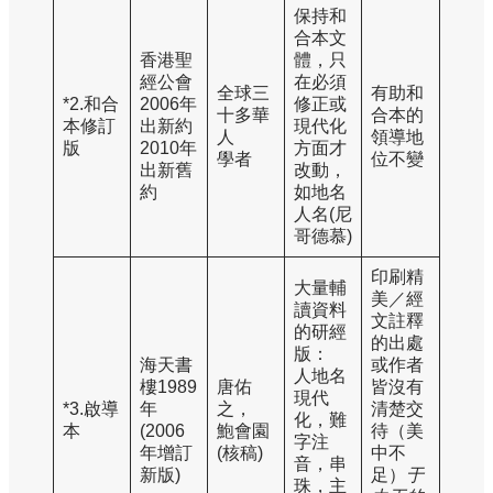
保持和
合本文
香港聖
體，只
經公會
在必須
全球三
有助和
*2.和合
2006年
修正或
十多華
合本的
本修訂
出新約
現代化
人
領導地
版
2010年
方面才
學者
位不變
出新舊
改動，
約
如地名
人名(尼
哥德慕)
印刷精
大量輔
美／經
讀資料
文註釋
的研經
的出處
版：
海天書
或作者
人地名
樓1989
唐佑
皆沒有
現代
*3.啟導
年
之，
清楚交
化，難
本
(2006
鮑會園
待（美
字注
年增訂
(核稿)
中不
音，串
新版)
足）
于
珠，主