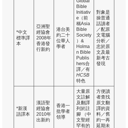
Global
Bible
Initiativ
對象是
e（前
操普通
稱Asia
話讀者
亞洲聖
港台美
Bible
／配原
*中文
經協會
約二十
Society
文電腦
標準譯
2008年
位華人
）&
分析／
本
香港發
學者
Holma
忠於原
行新約
n Bible
文及最
Publis
新考古
hers合
發現
譯／有
HCSB
特色
大量原
方便讀
文註解
者查找
漢語聖
及翻譯
原文翻
香港一
*新漢
經協會
列於註
譯的資
批學者
語譯本
2010年
腳 （中
料／舊
領導
出新約
文聖經
約一再
罕有的
延期未