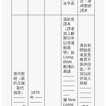
出：環
水平高
球聖經
譯本
源於意
譯本
（譯者
加上解
釋引申
以求通
適合初
順易
聞福音
明）如
者及受
Living
教育不
Bible
多的信
般淺白
徒／不
易讀
當代聖
宜以此
———
經（新
作深入
———
約又稱
研經
———
當代
———
———
福音）
1979
———
—–
———
年 ——
———
據
New
———
———
———
Living