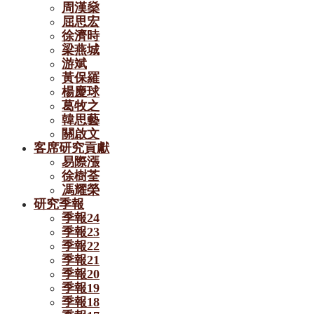
周漢燊
屈思宏
徐濟時
梁燕城
游斌
黃保羅
楊慶球
葛牧之
韓思藝
關啟文
客席研究貢獻
易際漲
徐樹荃
馮耀榮
研究季報
季報24
季報23
季報22
季報21
季報20
季報19
季報18