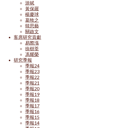
游斌
黃保羅
楊慶球
葛牧之
韓思藝
關啟文
客席研究貢獻
易際漲
徐樹荃
馮耀榮
研究季報
季報24
季報23
季報22
季報21
季報20
季報19
季報18
季報17
季報16
季報15
季報14