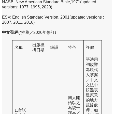
NASB: New American Standard Bible,1971(updated
versions: 1977, 1995, 2020)
ESV: English Standard Version, 2001(updated versions :
2007, 2011, 2016)
中文聖經
(*推薦／2020年修訂)
出版機
名稱
編譯
特色
評價
構日期
語法用
詞較難
為現代
人掌握
／中文
文法中
較難表
達原意
國人開
的地方
始以之
疏於處
為統一
1.官話
理：如
譯本／