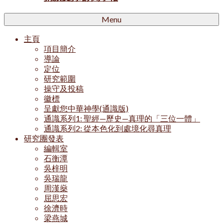
Menu
主頁
項目簡介
導論
定位
研究範圍
操守及投稿
徽標
呈獻您中華神學(通識版)
通識系列1: 聖經—歷史—真理的「三位一體」
通識系列2: 從本色化到處境化尋真理
研究團發表
編輯室
石衡潭
吳梓明
吳瑞龍
周漢燊
屈思宏
徐濟時
梁燕城