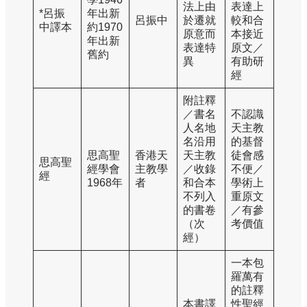
法上由
表達上
*呂振
年出新
呂振中
於遷就
較和合
中譯本
約1970
原意而
本接近
年出新
表達特
原文／
舊約
異
有助研
經
附註釋
／書名
不認識
人名地
天主教
名沿用
的基督
思高聖
香港天
天主教
徒會感
思高聖
經學會
主教學
／收錄
不便／
經
1968年
者
和合本
學術上
不列入
重原文
的書卷
／有參
（次
考價值
經）
一本包
羅萬有
的註釋
本書譯
性聖經