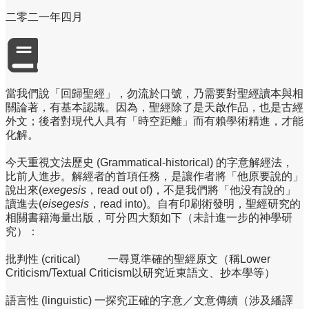
二零二一年四月
當我們說「回歸聖經」，勿流於口號，乃需要對聖經讀本與相
關論著，有基本認識。因為，聖經除了是天啟作品，也是古經
外文；後者對現代人具有「時空距離」而有賴學術精進，才能
化解。
今天重視文法歷史 (Grammatical-historical) 的字意解經法，
比前人進步。解經者的首項任務，是讓作者將「他原要說的」
說出來(
exegesis
，read out of)，不是我們將「他没有說的」
讀進去(
eisegesis
，read into)。自有印刷術發明，聖經研究的
相關書籍海量出版，可分四大類如下（未計進一步的神學研
究）：
批判性 (critical) 一尋覓準確的聖經原文（稱Lower
Criticism/Textual Criticism以研究近東語文、抄本學等）
語言性 (linguistic) 一探究正確的字意／文意傳續（涉及繙譯