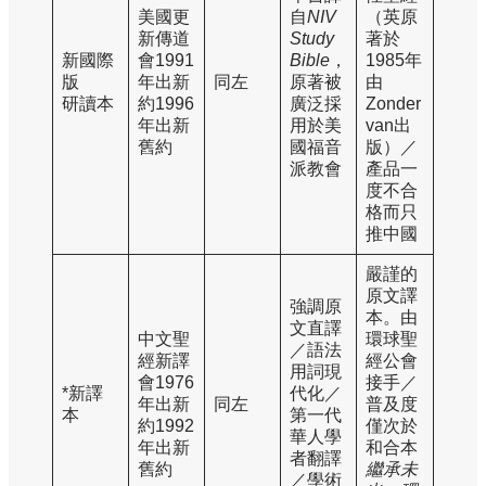
美國更
自
NIV
（英原
新傳道
Study
著於
新國際
會1991
Bible
，
1985年
版
年出新
同左
原著被
由
研讀本
約1996
廣泛採
Zonder
年出新
用於美
van出
舊約
國福音
版）／
派教會
產品一
度不合
格而只
推中國
嚴謹的
原文譯
強調原
本。由
文直譯
中文聖
環球聖
／語法
經新譯
經公會
用詞現
會1976
接手／
*新譯
代化／
年出新
同左
普及度
本
第一代
約1992
僅次於
華人學
年出新
和合本
者翻譯
舊約
繼承未
／學術