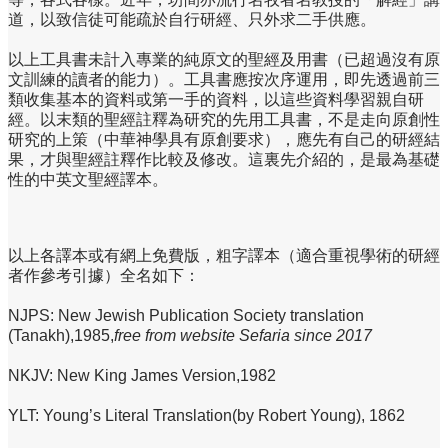
道，以致信徒可能疏於自行研經、只外求二手供應。
以上工具書未計入專業的純原文的聖經及用書（已超過沒有原
文訓練的讀者的能力）。工具書應按次序運用，即先透過前三
類收集基本的資料或第一手的資料，以這些資料學習親自研
經。以末類的聖經註釋為研究的先用工具書，不是走向原創性
研究的上策（中華神學具有原創要求），應先有自己的研經結
果，才與聖經註釋作比較及修改。這裏先介紹的，是最為基礎
性的中英文聖經譯本。
以上各譯本或有網上免費版，粗字譯本（適合重視學術的研經
者作參考引據）全名如下：
NJPS: New Jewish Publication Society translation
(Tanakh),1985,
free from website Sefaria since 2017
NKJV: New King James Version,1982
YLT: Young’s Literal Translation(by Robert Young), 1862