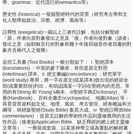
學、grammar、近代流行的semantics等）
歷史性 (historical) 一發掘聖經時代的背景（研究考古學和文
化人類學如政治、宗教、經濟、風俗等）
註釋性 (exegetical)一藉以上三者作註解，包括分解聖經
「原」作者向原對象發出之意及「後」作者向後對象（讀者）
發出之意（如耶穌言行的對象和幾十年後四福音作者寫書的對
象共含兩代人之複雜）
這些工具書 (Tool Books) 一般分類如下： i 聖經譯本
(translations) ：中英的參下圖表，有些是原文對照
(interlinear) 譯本。ii 經文彙編(concordance) ：研究單字
(word study) 專用，將一字在原文(或某譯本)曾出現的經節全
部(或重要部份)列出，有助認識某一字詞在聖經內的意思。常
用的有Strong 和 Young’s兩本。iii聖經字典(Dictionary) 、手
冊(Handbook) 、百科全書(Encyclopedia) 、地圖(Atlas) 等：
尋覓背景資料如文化、地理、風俗、考古發現、經卷概論和大
綱等，研經版聖經(Study Bible) 集其大成。iv 聖經註釋(Bible
commentaries) ：從原文註解的學術性作品到靈修應用的生活
性作品（後者如Application Bible、缺乏釋經的網上經文靈修
文章等） 、一冊裝或套裝、以某派神學立場為重點的解經書
等，各式各樣。近年，坊間亦流行名牧者名教授的「解經」講