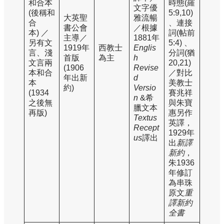
和合本
時態(羅
文字優
(後稱和
5:9,10)
大英聖
雅流暢
合
、連接
書公會
／根據
本) ／
詞(帖前
主導／
1881年
另有文
5:4) 、
1919年
西教士
Englis
言、淺
分詞(猶
首版
為主
h
文言兩
20,21)
(1906
Revise
本和合
／對比
年出新
d
本
美教士
約)
Versio
(1934
賽兆祥
n
&希
之後無
與朱寶
臘文本
再版)
惠另作
Textus
英譯，
Recept
1929年
us
譯出
出
新譯
新約
，
朱1936
年修訂
為串珠
原文
重
譯新約
全書