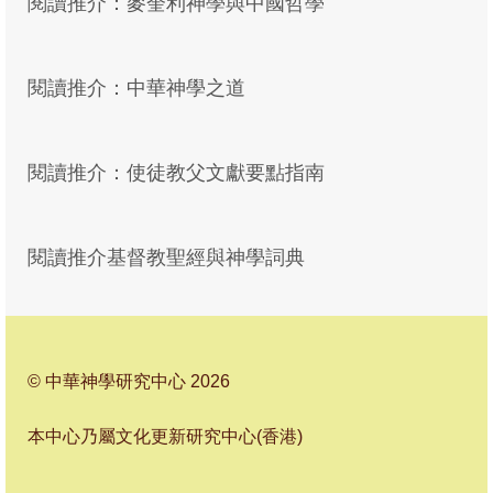
閱讀推介：麥奎利神學與中國哲學
季報19
季報18
閱讀推介：中華神學之道
季報17
季報16
閱讀推介：使徒教父文獻要點指南
季報15
季報14
閱讀推介基督教聖經與神學詞典
季報13
季報12
© 中華神學研究中心 2026
季報11
季報10
本中心乃屬文化更新研究中心(香港)
季報09