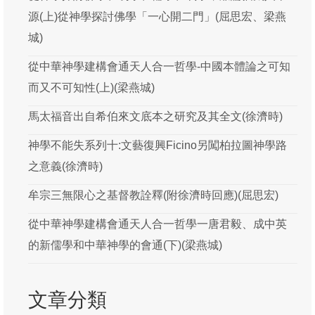
吳梓明
源(上)從神學探討佛學「一心開二門」(屈思宏、梁燕
城)
吳瑞龍
從中華神學建構會通天人合一哲學-中國本體論之可知
周漢燊
而又不可知性(上)(梁燕城)
屈思宏
馬太福音出自希伯來文底本之研究及其全文(徐濟時)
徐濟時
神學不能失系列十:文藝復興Ficino另闖柏拉圖神學路
梁燕城
之意義(徐濟時)
游斌
牟宗三無限心之基督教詮釋(附徐濟時回應)(屈思宏)
黃保羅
從中華神學建構會通天人合一哲學一唐君毅、成中英
楊慶球
的新儒學和中華神學的會通(下)(梁燕城)
葛牧之
文章分類
韓思藝