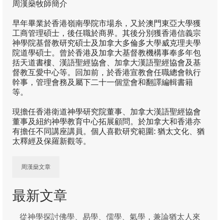
周漢燊牧師簡介
定位
早年畢業於香港嶺南學院市場糸，又於澳門東亞大學獲
工商管理碩士，後任職於商界。其後分別獲香港信義宗
研究範圍
神學院基督教研究碩士及加拿大多倫多大學威克理夫學
院道學碩士。曾於香港及加拿大基督教機構事奉多年包
操守及投稿
括天道書樓、漢語聖經協會、加拿大漢語聖經協會及基
督教互愛中心等。回加前，於香港宣教會任職總會執行
徽標
幹事，管理會務及屬下二十一個堂會和翻譯編輯書籍
等。
呈獻您中華神學(通識版)
現擔任香港衛道神學研究院董事、加拿大漢語聖經協會
通識系列1: 聖經—歷史—真理的「三位一
董事及紐約神學教育中心拓展顧問。於加拿大和香港亦
體」
有擔任不同講座講員。個人喜歡研究範圍: 猶太文化、猶
太釋經及保羅新觀等。
通識系列2: 從本色化到處境化尋真理
周漢燊文章
研究團發表
編輯室
最新文章
石衡潭
從神學探討佛學、易學、儒學、氣學，兼論猶太人來