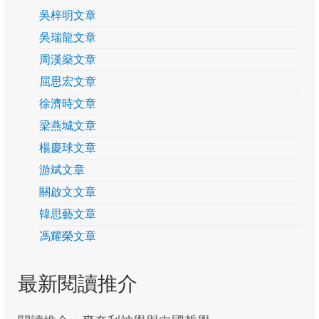
吳梓明文章
關啟文
吳瑞龍文章
客席研究貢獻
周漢燊文章
易際漲
屈思宏文章
徐樹荃
徐濟時文章
梁燕城文章
馮耀榮
楊慶球文章
研究季報
游斌文章
季報24
關啟文文章
韓思藝文章
季報23
馮耀榮文章
季報22
最新閱讀推介
季報21
季報20