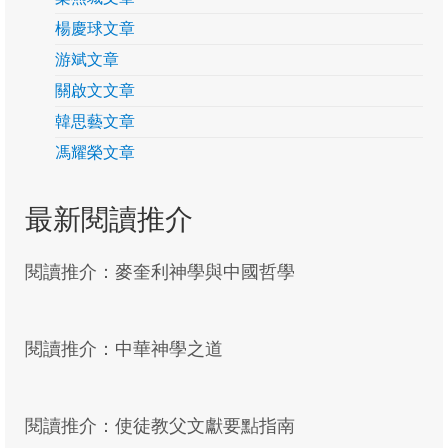
關啟文
楊慶球文章
游斌文章
客席研究貢獻
關啟文文章
易際漲
韓思藝文章
徐樹荃
馮耀榮文章
馮耀榮
最新閱讀推介
研究季報
季報24
閱讀推介：麥奎利神學與中國哲學
季報23
閱讀推介：中華神學之道
季報22
季報21
閱讀推介：使徒教父文獻要點指南
季報20