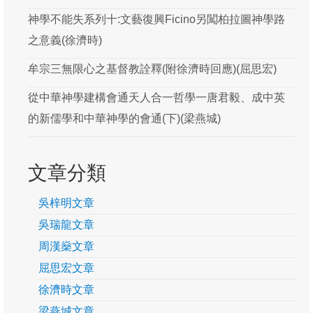
吳梓明
神學不能失系列十:文藝復興Ficino另闖柏拉圖神學路
之意義(徐濟時)
吳瑞龍
牟宗三無限心之基督教詮釋(附徐濟時回應)(屈思宏)
周漢燊
從中華神學建構會通天人合一哲學一唐君毅、成中英
屈思宏
的新儒學和中華神學的會通(下)(梁燕城)
徐濟時
梁燕城
文章分類
游斌
吳梓明文章
黃保羅
吳瑞龍文章
楊慶球
周漢燊文章
屈思宏文章
葛牧之
徐濟時文章
韓思藝
梁燕城文章