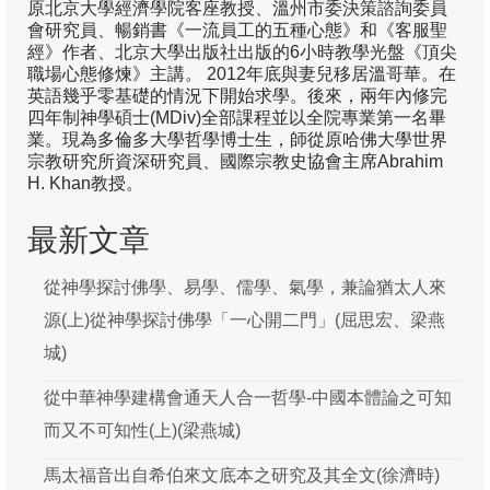
原北京大學經濟學院客座教授、溫州市委決策諮詢委員
會研究員、暢銷書《一流員工的五種心態》和《客服聖
定位
經》作者、北京大學出版社出版的6小時教學光盤《頂尖
職場心態修煉》主講。 2012年底與妻兒移居溫哥華。在
研究範圍
英語幾乎零基礎的情況下開始求學。後來，兩年內修完
四年制神學碩士(MDiv)全部課程並以全院專業第一名畢
操守及投稿
業。現為多倫多大學哲學博士生，師從原哈佛大學世界
宗教研究所資深研究員、國際宗教史協會主席Abrahim
徽標
H. Khan教授。
呈獻您中華神學(通識版)
最新文章
通識系列1: 聖經—歷史—真理的「三位一
體」
從神學探討佛學、易學、儒學、氣學，兼論猶太人來
源(上)從神學探討佛學「一心開二門」(屈思宏、梁燕
通識系列2: 從本色化到處境化尋真理
城)
研究團發表
從中華神學建構會通天人合一哲學-中國本體論之可知
編輯室
而又不可知性(上)(梁燕城)
石衡潭
馬太福音出自希伯來文底本之研究及其全文(徐濟時)