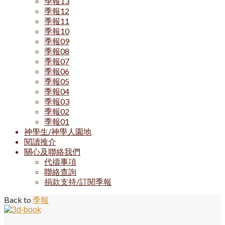
季報13
季報12
季報11
季報10
季報09
季報08
季報07
季報06
季報05
季報04
季報03
季報02
季報01
神學生/神學人園地
閱讀推介
關心及聯絡我們
代禱事項
聯絡查詢
捐款支持/訂閱季報
Back to
季報