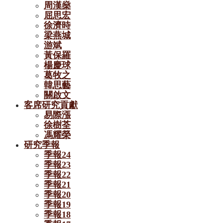
周漢燊
屈思宏
徐濟時
梁燕城
游斌
黃保羅
楊慶球
葛牧之
韓思藝
關啟文
客席研究貢獻
易際漲
徐樹荃
馮耀榮
研究季報
季報24
季報23
季報22
季報21
季報20
季報19
季報18