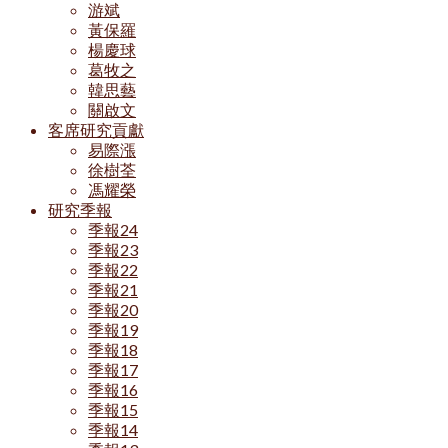
游斌
黃保羅
楊慶球
葛牧之
韓思藝
關啟文
客席研究貢獻
易際漲
徐樹荃
馮耀榮
研究季報
季報24
季報23
季報22
季報21
季報20
季報19
季報18
季報17
季報16
季報15
季報14