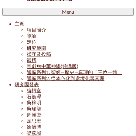
Menu
主頁
項目簡介
導論
定位
研究範圍
操守及投稿
徽標
呈獻您中華神學(通識版)
通識系列1: 聖經—歷史—真理的「三位一體」
通識系列2: 從本色化到處境化尋真理
研究團發表
編輯室
石衡潭
吳梓明
吳瑞龍
周漢燊
屈思宏
徐濟時
梁燕城