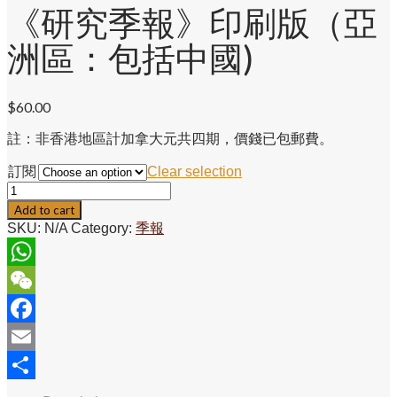
《研究季報》印刷版（亞
洲區：包括中國)
$
60.00
註：非香港地區計加拿大元共四期，價錢已包郵費。
訂閱
Clear selection
《研
究
Add to cart
季
SKU:
N/A
Category:
季報
報》
印
刷
WhatsApp
版
WeChat
（亞
洲
Facebook
區：
Email
包
括
Share