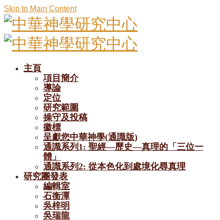
Skip to Main Content
主頁
項目簡介
導論
定位
研究範圍
操守及投稿
徽標
呈獻您中華神學(通識版)
通識系列1: 聖經—歷史—真理的「三位一
體」
通識系列2: 從本色化到處境化尋真理
研究團發表
編輯室
石衡潭
吳梓明
吳瑞龍