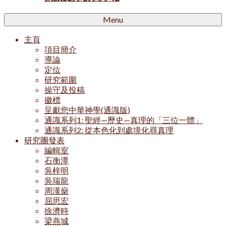
Menu
主頁
項目簡介
導論
定位
研究範圍
操守及投稿
徽標
呈獻您中華神學(通識版)
通識系列1: 聖經—歷史—真理的「三位一體」
通識系列2: 從本色化到處境化尋真理
研究團發表
編輯室
石衡潭
吳梓明
吳瑞龍
周漢燊
屈思宏
徐濟時
梁燕城