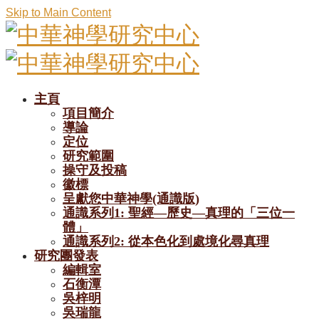
Skip to Main Content
主頁
項目簡介
導論
定位
研究範圍
操守及投稿
徽標
呈獻您中華神學(通識版)
通識系列1: 聖經—歷史—真理的「三位一
體」
通識系列2: 從本色化到處境化尋真理
研究團發表
編輯室
石衡潭
吳梓明
吳瑞龍