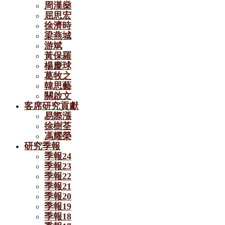
周漢燊
屈思宏
徐濟時
梁燕城
游斌
黃保羅
楊慶球
葛牧之
韓思藝
關啟文
客席研究貢獻
易際漲
徐樹荃
馮耀榮
研究季報
季報24
季報23
季報22
季報21
季報20
季報19
季報18