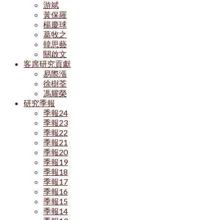
游斌
黃保羅
楊慶球
葛牧之
韓思藝
關啟文
客席研究貢獻
易際漲
徐樹荃
馮耀榮
研究季報
季報24
季報23
季報22
季報21
季報20
季報19
季報18
季報17
季報16
季報15
季報14