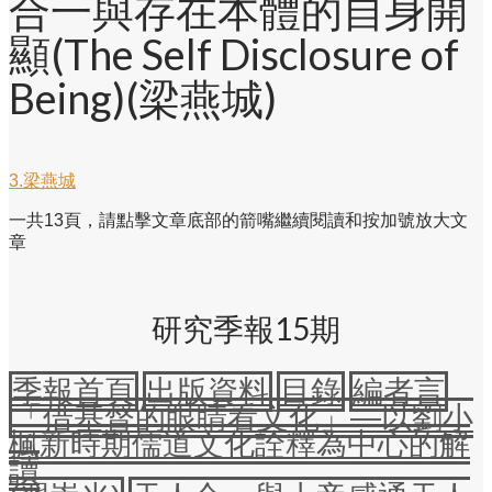
合一與存在本體的自身開
顯(The Self Disclosure of
Being)(梁燕城)
3.梁燕城
一共13頁，請點擊文章底部的箭嘴繼續閱讀和按加號放大文
章
研究季報15期
季報首頁
出版資料
目錄
編者言
「借基督的眼睛看文化」—以劉小
楓新時期儒道文化詮釋為中心的解
讀