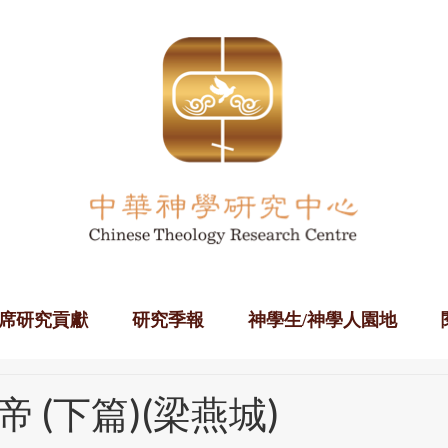
席研究貢獻
研究季報
神學生/神學人園地
(下篇)(梁燕城)