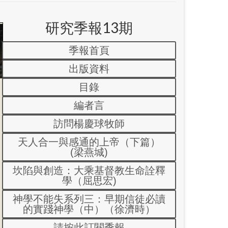
研究季報13期
季報首頁
出版資料
目錄
編者言
訪問楊慶球牧師
天人合一與感通的上帝（下篇）
(梁燕城)
坎陷與創造：大乘基督教生命詮釋
學（屈思宏)
神學不能失系列三：早期信徒必讀
的實踐神學（中）（徐濟時）
請按此訂閱季報