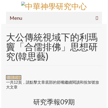
Menu
主頁
大公傳統視域下的利瑪
項目簡介
竇「合儒排佛」思想研
導論
究(韓思藝)
定位
研究範圍
3.韓思藝
操守及投稿
一共12頁，請點擊文章底部的箭嘴繼續閱讀和按加號放
大文章
徽標
研究季報09期
呈獻您中華神學(通識版)