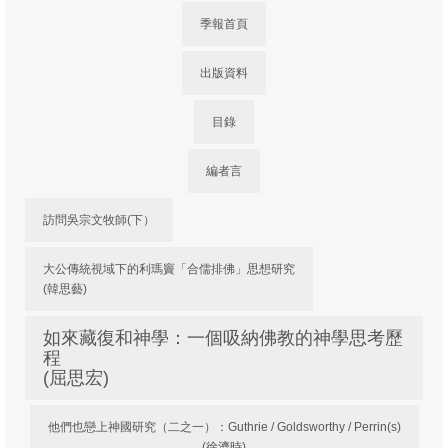
通識系列1: 聖經—歷史—真理的「三位一
季報首頁
體」
通識系列2: 從本色化到處境化尋真理
出版資料
研究團發表
目錄
編輯室
編者言
石衡潭
訪問吳宗文牧師(下）
吳梓明
大公傳統視域下的利瑪竇「合儒排佛」思想研究
吳瑞龍
(韓思藝)
周漢燊
如來藏復和神學：一個吸納佛教的神學思考歷
屈思宏
程
(屈思宏)
徐濟時
他們也戀上神國研究（二之一）：Guthrie / Goldsworthy / Perrin(s)
梁燕城
(徐濟時)