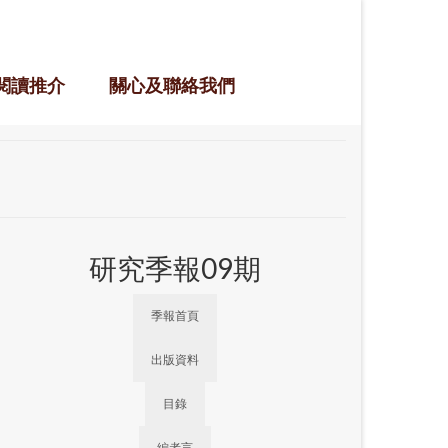
閱讀推介
關心及聯絡我們
研究季報09期
季報首頁
出版資料
目錄