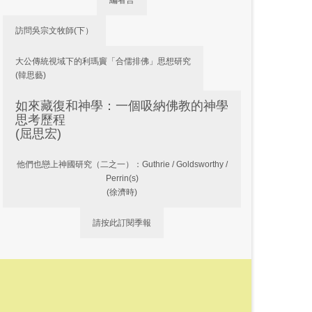
編者言
訪問吳宗文牧師(下）
大公傳統視域下的利瑪竇「合儒排佛」思想研究
(韓思藝)
如來藏復和神學：一個吸納佛教的神學
思考歷程
(屈思宏)
他們也戀上神國研究（二之一）：Guthrie / Goldsworthy /
Perrin(s)
(徐濟時)
請按此訂閱季報