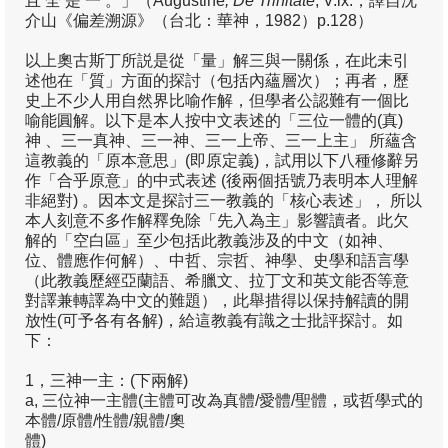
且‘全’是‘一’。」（Augustine
, De Trinitate
, V.ix.，譯自沈
介山《偏差溯源》（台北：華神，1982）p.128）
季報19
以上奧古斯丁所説是從「量」解三與一關係，在此未引
季報18
述他在「質」方面的探討（包括內蘊層次）；再者，歷
史上不少人用自然界比喻作解，但學者公認難有一個比
季報17
喻能圓解。以下是本人按中文表述的「三位一體的(真)
神 、三一真神、三一神、三一上帝、三一上主」 所蘊含
季報16
這教義的「原本意思」(即原定義)，試用以下八種修辭另
作「合乎原意」的中式表述 (後兩個括號乃表明本人理解
季報15
非絕對) 。因本文是探討三一教義的「核心表述」， 所以
本人刻意不多作解釋免除「先入為主」影響讀者。此欠
季報14
解的「空白區」至少包括此教義涉及的中文（如神、
位、體應作何解）、中哲、宗哲、神學、史學和語言學
季報13
（此教義歷經亞蘭語、希臘文、拉丁文和英文能否等意
對譯兼轉譯為中文的難題），此舉措得以保持解讀的開
季報12
放性(可予各有各解)，給這教義有識之士批評探討。如
下：
季報11
1，三神一主：(下兩解)
季報10
a, 三位神一主體(主體可改為真體/愛體/聖體，或哲學式的
本體/原體/性體/親體/奧
季報09
體)