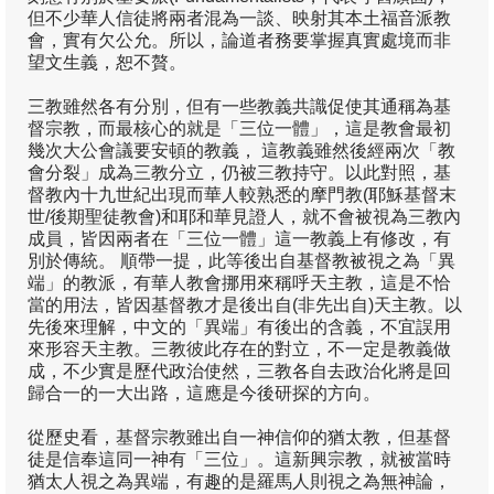
但不少華人信徒將兩者混為一談、映射其本土福音派教
吳梓明
會，實有欠公允。所以，論道者務要掌握真實處境而非
望文生義，恕不贅。
吳瑞龍
三教雖然各有分別，但有一些教義共識促使其通稱為基
周漢燊
督宗教，而最核心的就是「三位一體」，這是教會最初
幾次大公會議要安頓的教義， 這教義雖然後經兩次「教
屈思宏
會分裂」成為三教分立，仍被三教持守。以此對照，基
督教內十九世紀出現而華人較熟悉的摩門教(耶穌基督末
徐濟時
世/後期聖徒教會)和耶和華見證人，就不會被視為三教內
成員，皆因兩者在「三位一體」這一教義上有修改，有
梁燕城
別於傳統。 順帶一提，此等後出自基督教被視之為「異
端」的教派，有華人教會挪用來稱呼天主教，這是不恰
游斌
當的用法，皆因基督教才是後出自(非先出自)天主教。以
先後來理解，中文的「異端」有後出的含義，不宜誤用
黃保羅
來形容天主教。三教彼此存在的對立，不一定是教義做
成，不少實是歷代政治使然，三教各自去政治化將是回
楊慶球
歸合一的一大出路，這應是今後研探的方向。
葛牧之
從歷史看，基督宗教雖出自一神信仰的猶太教，但基督
徒是信奉這同一神有「三位」。這新興宗教，就被當時
韓思藝
猶太人視之為異端，有趣的是羅馬人則視之為無神論，