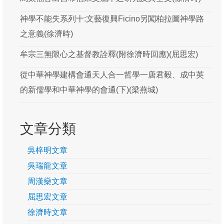
神學不能失系列十:文藝復興Ficino另闖柏拉圖神學路
之意義(徐濟時)
牟宗三無限心之基督教詮釋(附徐濟時回應)(屈思宏)
從中華神學建構會通天人合一哲學一唐君毅、成中英
的新儒學和中華神學的會通(下)(梁燕城)
文章分類
吳梓明文章
吳瑞龍文章
周漢燊文章
屈思宏文章
徐濟時文章