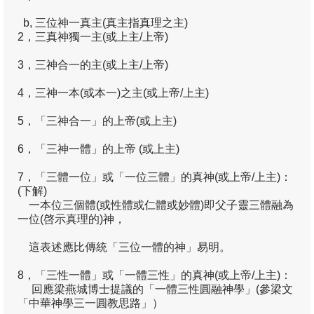
季報08
b, 三位神一真主(真主指真理之主)
2，三真神獨一主(或上主/上帝)
季報07
3，三神合一的主(或上主/上帝)
季報06
4，三神一本(或本一)之主(或上帝/上主)
季報05
5，「三神合一」的上帝(或上主)
季報04
6，「三神一體」的上帝 (或上主)
季報03
7，「三體一位」或「一位三體」的真神(或上帝/上主)：
(下解)
季報02
一本位三個體(或性體或仁體或妙體)即父子靈三體融為
一位(啓示真理的)神，
季報01
這表述應比傳統「三位一體的神」易明。
神學生/神學人園地
8，「三性一體」或「一體三性」的真神(或上帝/上主)：
閱讀推介
回應梁燕城博士提議的「一體三性圓融神學」(參梁文
「中華神學三一圓教思路」）
關心及聯絡我們