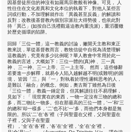
因基督徒所信的神沒有如羅馬宗教般有神像。可見， 人
關啟文
性往住在文化差異和文化本位的執着下，對他人某些言
詞或行動，不加理解就作出「異義甚至反義」的解讀和
客席研究貢獻
反對；改教後基督教內個別宗派壯大得勢後，也依此對
待「異己」(如按自己洗禮觀逼迫教內重洗派)，重滔覆轍
易際漲
於歷史循環的陷阱。
徐樹荃
回歸「三位一體」這一教義的討論，撇開天主教和東正
教來説，單從基督教而言，教牧信徒中自視為清楚理解
馮耀榮
這教義的，究竟有多少比例呢？華人教會中常用於此一
教義的言述，大概如下：三位一體的(真)神 、三一真
研究季報
神 、三一神、三一上帝、三一上主等。 然而，這些修辭
若要進一步解釋，就易令人陷入越解越不明(或難明)的困
季報24
境， 皆因「三」與「一」對執着於理性邏輯思考的人，
是難以「融合」的概念。例如，奧古斯丁雖然為日後
「三位一體 」教義一錘定音，但其解讀往往不易理解，
季報23
見如下：「 現世實在的東西，一物一定沒有三物的總和
多，而二物比一物多。但在那最高的三位一體，‘一’和‘三
季報22
的總和’却一樣多，‘二’也不比‘一’多，而他們本身都是無
限的。所以‘二’在‘各’裡（子與聖靈在父裡，父與聖靈在
季報21
子裡，父與子在聖靈
裡），‘全’在‘各’裡，‘各’在‘全’裡，‘全’在‘全’裡，
季報20