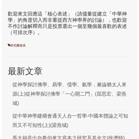
代禱事項
歡迎來文回應這「核心表述」（請儘量從建立「中華神
學」的角度切入而非重提西方神學界的討論），也歡迎
聯絡查詢
不作討論解釋而只是投票選出一個至幾個最喜歡的表述
（可排次序）。
捐款支持/訂閱季報
研究團發表
最新文章
從神學探討佛學、易學、儒學、氣學，兼論猶太人來
源(上)從神學探討佛學「一心開二門」(屈思宏、梁燕
城)
從中華神學建構會通天人合一哲學-中國本體論之可知
而又不可知性(上)(梁燕城)
馬太福音出自希伯來文底本之研究及其全文(徐濟時)