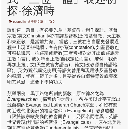
探-徐濟時
定位
posted in:
研究範圍
徐濟時文章
|
0
論到這一題目，有必要先為「基督教」稍作探討。基督
操守及投稿
宗教(英文Christianity亦有譯基督教)泛指基督教、天主教
和東正教，是當前共識。 當然，三教在各自歷史發展過
徽標
程中出現某些稱謂，各有內涵(connotation), 如基督教也
可稱抗議宗、抗羅宗或新教(三者皆相對於其出處羅馬天
呈獻您中華神學(通識版)
主教而言)，或另稱更正教(自我定位而言)。若然，我們
再加上拉丁文(天主教官方語言)、德文(改教源自德語地
通識系列1: 聖經—歷史—真理的「三位一
區)、英文(近代廣泛使用)等語文曾用和現用涉及基督教
體」
的稱謂，就有一籃子之多，且要從各自獨特背景處境來
明其意涵，這要下學術功夫。
通識系列2: 從本色化到處境化尋真理
茲舉兩例，馬丁路德所創的新教，原在德名之為
研究團發表
Evangelischen
（福音信仰之教），後在美以此字直譯出
源自德的Evangelical Lutheran Church宗派，卻沒有歸
向近現代北美洲的福音信仰（Evangelical）教會聯盟
編輯室
（限於該宗歐美裔的教會而言），乃因名同意異；英語
世界近現代開展的福音派（Evangelicals），原在北美是
石衡潭
刻意有別於基要派(Fundamentalists，代表守舊頑固)，