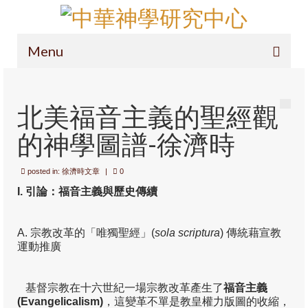
Menu
主頁
北美福音主義的聖經觀
項目簡介
的神學圖譜-徐濟時
導論
定位
posted in:
徐濟時文章
|
0
I.
引論：福音主義與歷史傳續
研究範圍
操守及投稿
A. 宗教改革的「唯獨聖經」(
sola scriptura
) 傳統藉宣教
運動推廣
徽標
呈獻您中華神學(通識版)
基督宗教在十六世紀一場宗教改革產生了
福音主義
(
Evangelicalism)
，這變革不單是教皇權力版圖的收縮，