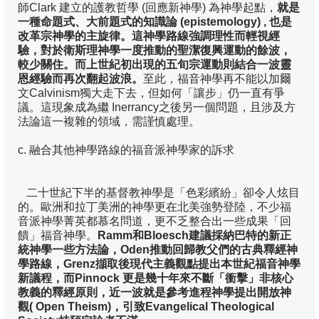
師Clark 建立的護教哲學 (回應新神學) 為神學起點，
就是
一種命題式、大前題式的知識論
(epistemology) ,
也是
改革宗神學的主旋律。這神學路線強調理性而輕視經
驗，對於衛斯理神學一度推動的聖潔復興運動的餘波，
較少關住。而上世紀初出現的五旬宗運動則結合一波靈
恩經驗而再次翻起波浪。
至此，福音神學再不能以加爾
文Calvinism獨大走下去，但如何「讓步」仍一直有爭
議。這現象成為繼 Inerrancy之後另一個問題，且涉及方
法論這一複雜的領域，需謹慎處理。
c. 融合其他神學路線的福音派神學家的訴求
二十世紀下半的基督教神學是「色彩繽紛」卻令人炫目
的。歐洲和拉丁美洲的神學更在北美強勢登陸，不少福
音派神學菁英都慕名問道，更不乏整合出一些成果「回
饋」福音神學。
Ramm
和Bloesch
建議採納巴特的新正
統神學一些方法論，Oden
推動回歸教父們的古典釋經神
學路線，Grenz
擷取後現代主義觀點提出本世紀福音神學
新議程，而Pinnock
更是幾十年來不斷「衝擊」非核心
教義的釋經原則，近一波就是參考進程神學提出開放神
觀( Open Theism)
，引致
Evangelical Theological