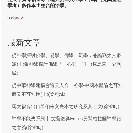
學者）多作本土整合的治學。
研究團發表
最新文章
從神學探討佛學、易學、儒學、氣學，兼論猶太人來
源(上)從神學探討佛學「一心開二門」(屈思宏、梁燕
城)
從中華神學建構會通天人合一哲學-中國本體論之可知
而又不可知性(上)(梁燕城)
馬太福音出自希伯來文底本之研究及其全文(徐濟時)
神學不能失系列十:文藝復興Ficino另闖柏拉圖神學路
之意義(徐濟時)