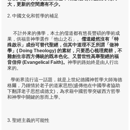
大，更新的空間應有不少。
2. 中國文化和哲學的補足
不計外來的佛學，本土的儒道都有悠長豐碩的學術成
果，供福音神學選作「他山之石」。
儒道縱然沒有「特
殊啟示」成份可替代聖經，但其中道理不乏所謂「做神
學」
( Doing Theology)
的素材，只要悉心梳理爬耕，不
難創生非西方傳統的既本色化、又普世性高舉聖經的福
音信仰 (Evangelical Faith)
。
神學的路始終是由人行出
來的。
學術界流行這一話題，就是上世紀德國神哲學大師海德
格爾，乃鍾情於老子的道家思想(盛傳他在中國學者協助
下翻譯老子思想成德文)，為求藉中國哲學突破西方哲學
和神學中關鍵的形而上學。
3. 聖經主義的可能性