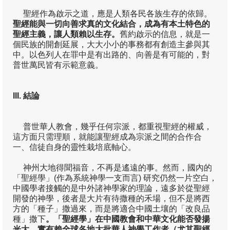
聖經作為啟示之道，應是人類各民各族生存的依歸。
聖經能與一切向善求真的文化結合，成為有本土特色的
聖經主義，讓人類賴以生存。
舊約啟示的信息，就是一
個民族的開創延展，大大小小的事務都有創造主參與其
中。以色列人在罪中是有出路的、向善是有可能的，對
普世萬民皆有示範意義。
III.
結論
普世華人教會，幾乎任何宗派，都重視聖經的權威，
這方面只需理順，就能讓聖經成為宗派之間的合作合
一、信徒自身的靈性栽培底軸心。
神州大地得聞福音，不再是遙遠的事。然而，國內的
「聖經學」(作為系統神學一支而言) 研究仍然一片空白，
中國學者接觸的是中外諸神學家的理論，遠多於從聖經
開發的神學，後者是大片有待撒種的禾場，但不是將西
方的「種子」撒過來，而是將適合中國土壤的「改良品
種」撒下
。「聖經學」在中國教會和中華文化能否發揚
光大，實有賴全球各地大批華人神學工作者（尤其聖經