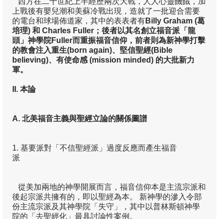
西方在二十世紀上半經歷兩次大戰，人人心靈饑餓，加
上戰後有嬰兒潮和美蘇冷戰出現，造就了一批迎合需要
游斌
的電台和球場佈道家，其中的表表者有
Billy Graham (
葛
培理)
和 Charles Fuller
；後者以其名創立福音派「龍
黃保羅
頭」神學院Fuller
而重振福音信仰，前者則為新神學打擊
的教會注入重生(born again)
、堅信聖經(Bible
楊慶球
believing)
、有使命感 (mission minded)
的大批新力
軍。
葛牧之
II.
本論
韓思藝
關啟文
A.
北美福音主義與聖經立論的關係圖譜
客席研究貢獻
1. 基要派對「不信聖經派」過度反應而產生福音
易際漲
派
徐樹荃
從美加兩地的神學開展而言，福音信仰本是主流宗派和
馮耀榮
後起宗派共擁有的，即以聖經為本。 新神學的滲入令部
份主流宗派及其神學院「失守」，其中以普林斯頓神學
研究季報
院的「去聖經化」最具討論性案例。