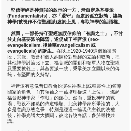
季報24
堅信聖經是神無誤的啟示的一方，漸自定為基要派
(Fundamentalists)
，亦「退守」而處於孤立狀態，讓新
神學(
被視作不信聖經派)
季報23
處於上風，奪取神學的話語權。
然而，一部份持守聖經無誤信仰的「有識之士」，不甘
季報22
於走向基要派的陣營，遂促成了福音派 (neo-
evangelicalism,
後通稱evangelicalism
或
季報21
evangelicals)
的誕生。
在以上1920-1940這個動盪階
段，宗派、教會和個人糾纏於對聖經的立論和取態，把
季報20
其他神學討論比下去。福音派的開創和領軍人物在聖經
及重要教義上，與基要派一致，秉承美加立國以來的傳
季報19
統，有堅固的支持點。
季報18
福音派有意像昔日教會扮演在神學上(或稱靈性上)領導
國家的角色，而其領袖之一葛培理從速「上位」，燃起
季報17
福音派神學家「作戰」的熱心。然而，重投神學的戰
場，戰役不如葛的佈道暢順。北美神學家所爭論的，大
季報16
多是意識形態之爭，特別是經過一輪現代主義的洗禮
後，神學光譜大大擴闊，彼此各說各話，多於尋找共
季報15
識。
季報14