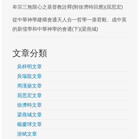
牟宗三無限心之基督教詮釋(附徐濟時回應)(屈思宏)
從中華神學建構會通天人合一哲學一唐君毅、成中英
的新儒學和中華神學的會通(下)(梁燕城)
文章分類
吳梓明文章
吳瑞龍文章
周漢燊文章
屈思宏文章
徐濟時文章
梁燕城文章
楊慶球文章
游斌文章