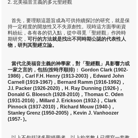
2. 北美福音主義的多元聖經觀
季報13
首先，要理順這題旨成為可供持續探討的研究，就是保
季報12
持一定程度的開放性又不失原創性。現時這方面學術資
料紛紜，各有各的切入點，從中尋覓「聖經觀」作跨時
季報11
期研究，
可行的方法就是找出不同時期公認的代表性人
物，研判其聖經立論。
季報10
季報09
當代北美福音主義的神學家，對「聖經觀」具影響力或
一家之言的，包括(
按時序順排)
：
Gordon Clark (1902-
季報08
1986)
，Carl F.H. Henry (1913-2003)
，Edward John
Carnell (1919-1967)
，Bernard Ramm (1916-1992)
，
季報07
J.I. Packer (1926-2020)
，H. Ray Dunning (1926-)
，
Donald G. Bloesch (1928-2010)
，Thomas C. Oden
季報06
(1931-2016)
，Millard J. Erickson (1932-)
，Clark
Pinnock (1937-2010)
，Richard Mouw (1940-)
，
季報05
Stanley Grenz (1950-2005)
，Kevin J. Vanhoozer
(1957- )
。
季報04
以上不包括諸多聖經學者，以上約半數人已撰寫一套教
季報03