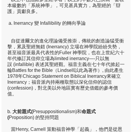
本級數的「系統神學」，可見甚具實力，為聖經的「辯
護」貢獻良多。
季報02
a. Inerrancy 變 Infallibility 的轉向爭論
季報01
神學生/神學人園地
自從達爾文的進化理論備受推崇，傳統的創造論猛受衝
擊，累及聖經無錯 (Inerrancy) 立場在神學院紛紛失勢，
閱讀推介
甚至福音派最具代表性的Fuller 神學院，也在上世紀六十
年代修訂其信仰立場為limited inerrancy—-只以無
關心及聯絡我們
誤 (infallible) 表述其聖經觀。福音主義在七十年代掀起一
輪Battles for the Bible（Lindsell以此為著作）, 由此產生
代禱事項
1978年Chicago Statement on Biblical Inerrancy來確立
Inerrancy；福音派內持兩種取態以深化信仰的認信
聯絡查詢
(confession)，對北美以外地區實有歷史借鑑的參考價
值。
捐款支持/訂閱季報
b.
大前題式(
Presuppositionalism)和
命題式
(
Proposition) 的堅持問題
當Henry, Carnell 策動福音神學「起義」，他們是從恩