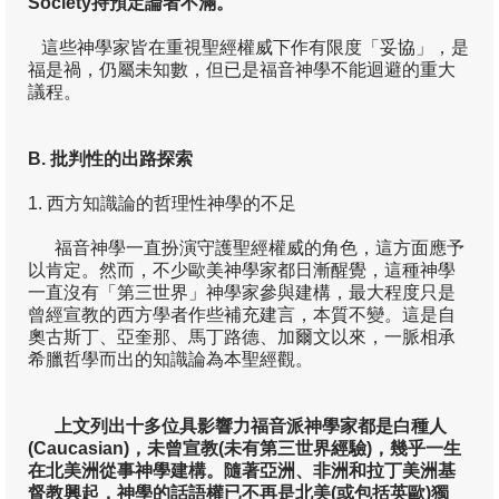
Society
持預定論者不滿。
這些神學家皆在重視聖經權威下作有限度「妥協」，是
福是禍，仍屬未知數，但已是福音神學不能迴避的重大
議程。
B.
批判性的出路探索
1. 西方知識論的哲理性神學的不足
福音神學一直扮演守護聖經權威的角色，這方面應予
以肯定。然而，不少歐美神學家都日漸醒覺，這種神學
一直沒有「第三世界」神學家參與建構，最大程度只是
曾經宣教的西方學者作些補充建言，本質不變。這是自
奧古斯丁、亞奎那、馬丁路德、加爾文以來，一脈相承
希臘哲學而出的知識論為本聖經觀。
上文列出十多位具影響力福音派神學家都是白種人
(Caucasian)
，未曾宣教(
未有第三世界經驗)
，幾乎一生
在北美洲從事神學建構。隨著亞洲、非洲和拉丁美洲基
督教興起，神學的話語權已不再是北美(
或包括英歐)
獨