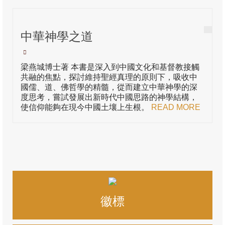
通識系列1: 聖經—歷史—真理的「三位一
體」
中華神學之道
通識系列2: 從本色化到處境化尋真理
研究團發表
梁燕城博士著 本書是深入到中國文化和基督教接觸
編輯室
共融的焦點，探討維持聖經真理的原則下，吸收中
國儒、道、佛哲學的精髓，從而建立中華神學的深
石衡潭
度思考，嘗試發展出新時代中國思路的神學結構，
使信仰能夠在現今中國土壤上生根。
READ MORE
吳梓明
吳瑞龍
周漢燊
屈思宏
徽標
徐濟時
梁燕城