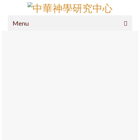
Menu
主頁
項目簡介
導論
定位
研究範圍
操守及投稿
徽標
呈獻您中華神學(通識版)