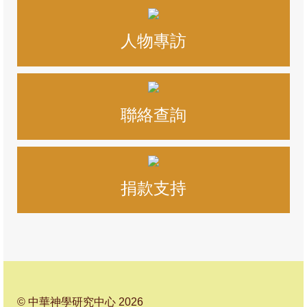
游斌
人物專訪
黃保羅
楊慶球
葛牧之
聯絡查詢
韓思藝
關啟文
捐款支持
客席研究貢獻
易際漲
徐樹荃
馮耀榮
研究季報
© 中華神學研究中心 2026